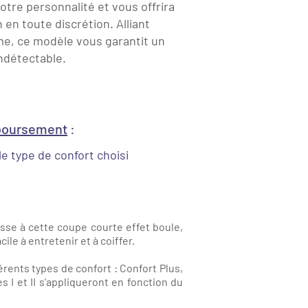
otre personnalité et vous offrira
 en toute discrétion. Alliant
me, ce modèle vous garantit un
indétectable.
oursement
:
 le type de confort choisi
sse à cette coupe courte effet boule,
le à entretenir et à coiffer.
rents types de confort : Confort Plus,
I et II s'appliqueront en fonction du