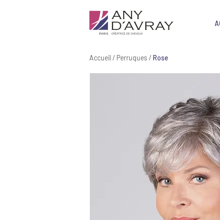
A
Accueil
/
Perruques
/
Rose